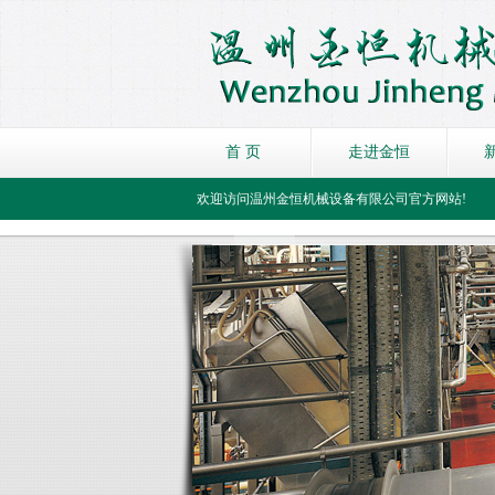
首 页
走进金恒
欢迎访问温州金恒机械设备有限公司官方网站!