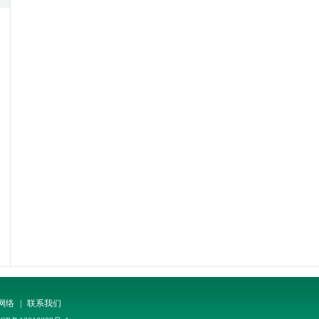
网络
|
联系我们