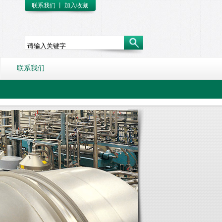
联系我们
丨
加入收藏
联系我们