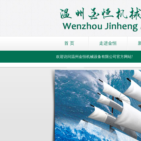
首 页
走进金恒
欢迎访问温州金恒机械设备有限公司官方网站!