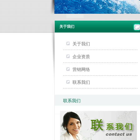
关于我们
关于我们
企业资质
营销网络
联系我们
联系我们