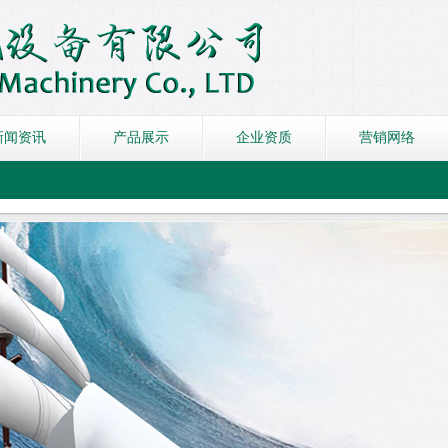
新闻资讯
产品展示
企业资质
营销网络